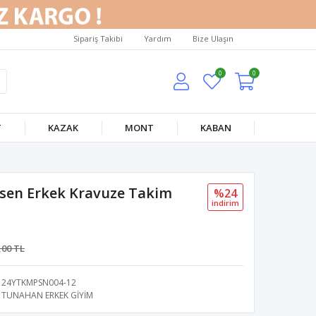
Sipariş Takibi
Yardım
Bize Ulaşın
0
0
T
KAZAK
MONT
KABAN
esen Erkek Kravuze Takim
%24
i̇ndi̇ri̇m
,00 TL
24YTKMPSN004-12
TUNAHAN ERKEK GİYİM