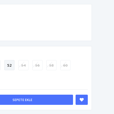
52
54
56
58
60
SEPETE EKLE