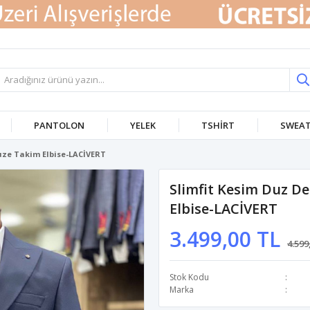
PANTOLON
YELEK
TSHIRT
SWEA
uze Takim Elbise-LACİVERT
Slimfit Kesim Duz D
Elbise-LACİVERT
3.499,00 TL
4.599
Stok Kodu
Marka