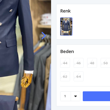
Renk
Beden
44
46
48
50
62
64