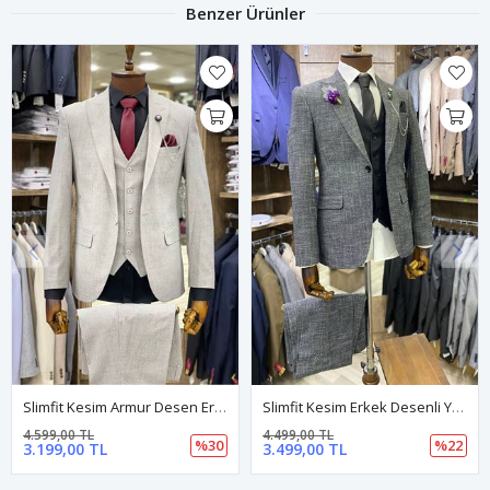
Benzer Ürünler
Slimfit Kesim Erkek Desenli Yelekli Takim Elbise-GRİ
Slimfit Kesim Kus Gözü Desen Erkek Yelekli Takim Elbise-DUMAN
4.499,00 TL
4.499,00 TL
%22
%22
3.499,00 TL
3.499,00 TL