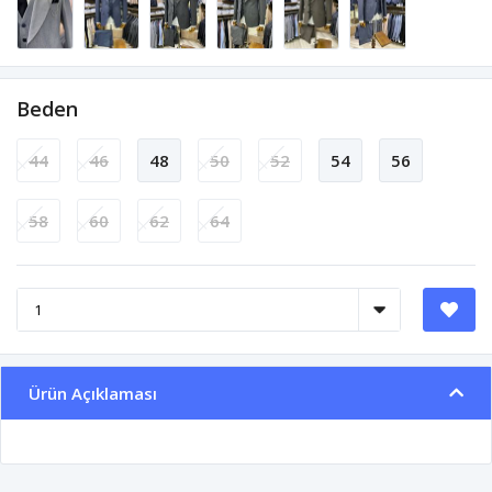
Beden
44
46
48
50
52
54
56
58
60
62
64
Ürün Açıklaması