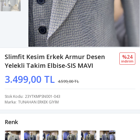
Slimfit Kesim Erkek Armur Desen
%24
i̇ndi̇ri̇m
Yelekli Takim Elbise-SIS MAVI
3.499,00 TL
4.599,00 TL
Stok Kodu
23YTKMPSN001-043
Marka
TUNAHAN ERKEK GİYİM
Renk