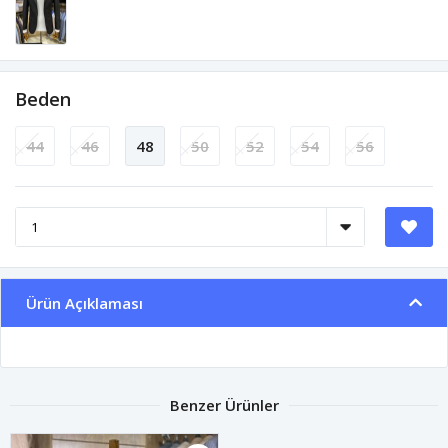
Beden
44
46
48
50
52
54
56
Ürün Açıklaması
Benzer Ürünler