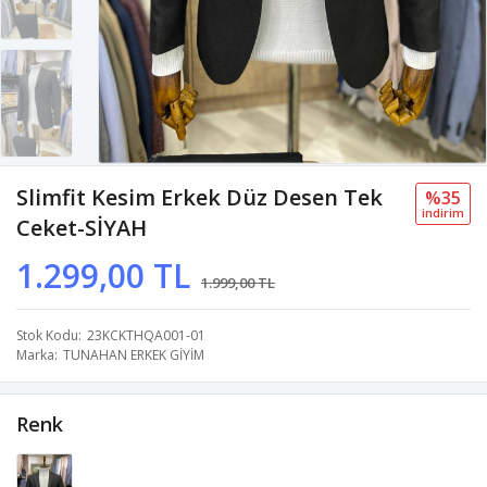
Slimfit Kesim Erkek Düz Desen Tek
%35
i̇ndi̇ri̇m
Ceket-SİYAH
1.299,00 TL
1.999,00 TL
Stok Kodu
23KCKTHQA001-01
Marka
TUNAHAN ERKEK GİYİM
Renk